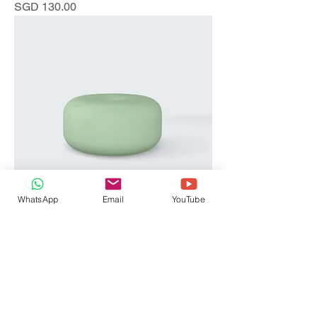
價格
SGD 130.00
WhatsApp
Email
YouTube
I'm a product
價格
SGD 45.00
Sale