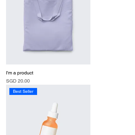
I'm a product
價格
SGD 20.00
Best Seller