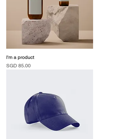
I'm a product
價格
SGD 85.00