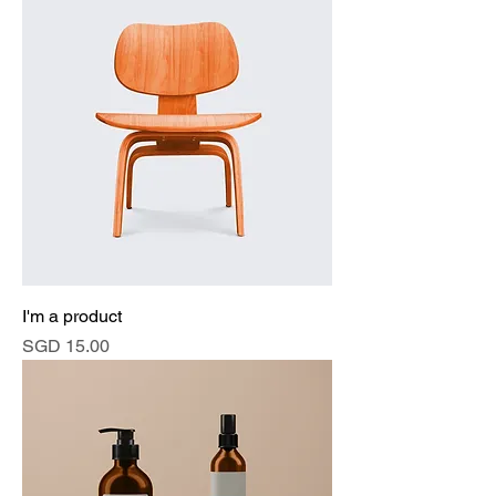
I'm a product
價格
SGD 15.00