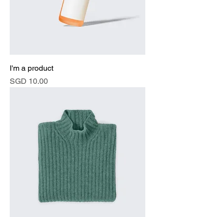
I'm a product
價格
SGD 10.00