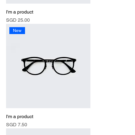
I'm a product
價格
SGD 25.00
New
I'm a product
價格
SGD 7.50