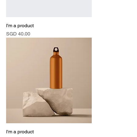
I'm a product
價格
SGD 40.00
I'm a product