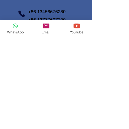
+86 13456676289
+86 13777607200
info@shunjinmed.com
WhatsApp
Email
YouTube
Contact us
First Name
*
Last Name
Email
*