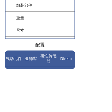
组装部件
调节壳，调节轮
重量
300 kg
尺寸
1800*1300*15
耗气量
0.03 m3/h
​配置
气压
0.4 MPa
磁性传感
气动元件
亚德客
Dinkle
器
功率
0.8 KW
光纤系统
松下
电磁阀
SMC
电压
单相AC220V，50/
触控面板
繁易
气缸
Niscon
需要操作员
1人
Pneumatic
欧姆龙
继电器
町洋
Component