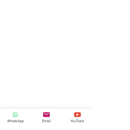
磁性传感
继电器
欧姆龙
ALIF
器
功率
4 KW
单相AC220V，
电压
50/60HZ
WhatsApp
Email
YouTube