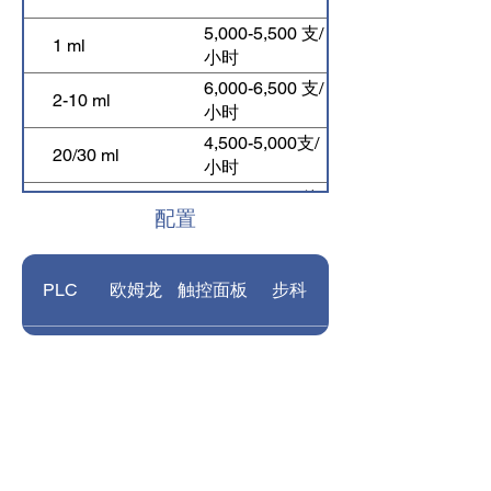
5,000-5,500 支/
1 ml
小时
6,000-6,500 支/
2-10 ml
小时
4,500-5,000支/
20/30 ml
小时
3,500-3,800 件/
50 ml
配置
小时
印刷部件
注射器筒体
PLC
欧姆龙
触控面板
步科
重量
1000 kg
气缸
SMC
电磁阀
3500*1800*1600
精器
尺寸
毫米（长*宽*
高）
耗气量
0.3 m3/min
变频器
欧姆龙
气动元件
亚德客
气压
0.6-1MPa